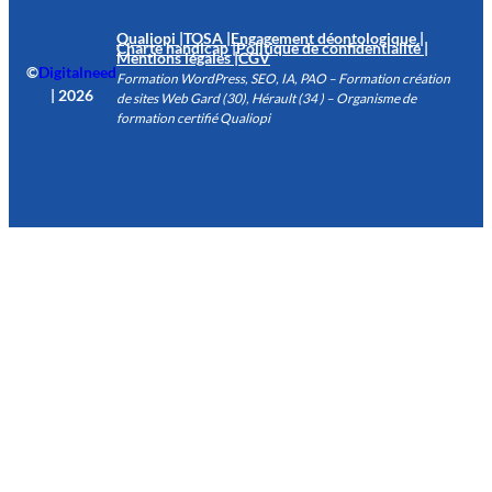
Qualiopi |
TOSA |
Engagement déontologique |
Charte handicap |
Politique de confidentialité |
Mentions légales |
CGV
©
Digitalneed
Formation WordPress, SEO, IA, PAO – Formation création
| 2026
de sites Web Gard (30), Hérault (34 ) – Organisme de
formation certifié Qualiopi