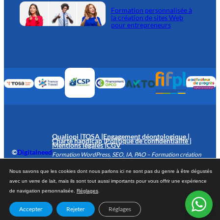
Formation personnalisée à
la création de sites Web
pour entrepreneurs
Qualiopi |
TOSA |
Engagement déontologique |
Charte handicap |
Politique de confidentialité |
Mentions légales |
CGV
©
Digitalneed
Formation WordPress, SEO, IA, PAO – Formation création
| 2026
de sites Web Gard (30), Hérault (34 ) – Organisme de
Nous savons que les cookies dont nous parlons ici ne sont pas du genre à être dégustés
formation certifié Qualiopi
avec un verre de lait, mais ils sont tout aussi importants pour vous offrir une expérience
de navigation personnalisée.
Réglages
.
Accepter
Rejeter
Réglages